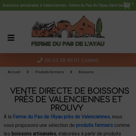
Panneau de gestion des cookies
0
Boissons artisanales à Valenciennes - Ferme du Pas de l'Ayau Saint-Saulve
06 03 38 40 01 (Julien)
Accueil
Produits fermiers
Boissons
VENTE DIRECTE DE BOISSONS
PRÈS DE VALENCIENNES ET
PROUVY
À la
Ferme du Pas de l’Ayau près de Valenciennes
, nous
vous proposons une sélection de
produits fermiers
comme
les
boissons artisanales
, élaborées à partir de produits