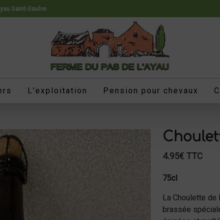
Ayau Saint-Saulve
ers
L'exploitation
Pension pour chevaux
C
Choulet
4.95€ TTC
75cl
La Choulette de 
brassée spécial