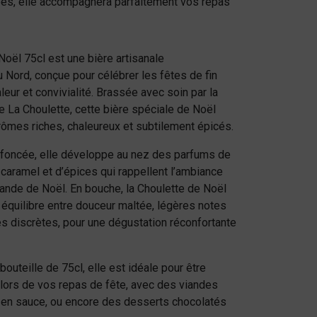
ées, elle accompagnera parfaitement vos repas
Noël 75cl est une bière artisanale
Nord, conçue pour célébrer les fêtes de fin
eur et convivialité. Brassée avec soin par la
e La Choulette, cette bière spéciale de Noël
rômes riches, chaleureux et subtilement épicés.
foncée, elle développe au nez des parfums de
e caramel et d’épices qui rappellent l’ambiance
ande de Noël. En bouche, la Choulette de Noël
l équilibre entre douceur maltée, légères notes
s discrètes, pour une dégustation réconfortante
outeille de 75cl, elle est idéale pour être
 lors de vos repas de fête, avec des viandes
s en sauce, ou encore des desserts chocolatés