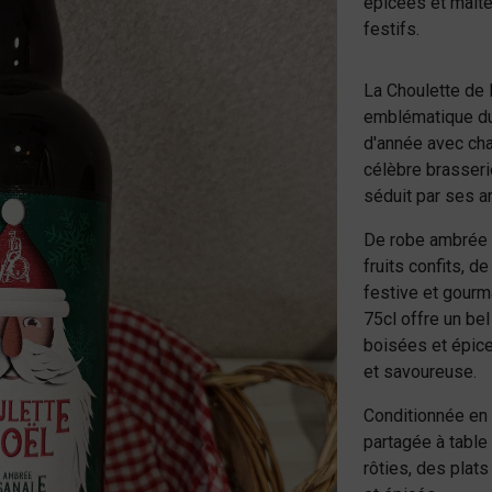
épicées et malt
festifs.
La Choulette de 
emblématique du 
d'année avec chal
célèbre brasseri
séduit par ses a
De robe ambrée 
fruits confits, d
festive et gourm
75cl offre un be
boisées et épice
et savoureuse.
Conditionnée en b
partagée à table
rôties, des plat