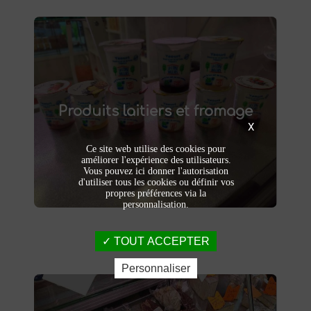
Produits laitiers et fromage
produits laitiers et fromages à
Dégustez nos
Produits laitiers et fromage
. Yaourts crémeux, fromages
Saint-Saulve
affinés et autres délices laitiers vous
X
attendent dans notre ferme. Livraison et
Ce site web utilise des cookies pour
vente directe à la ferme pour une fraîcheur
améliorer l'expérience des utilisateurs.
garantie.
Vous pouvez ici donner l'autorisation
d'utiliser tous les cookies ou définir vos
propres préférences via la
personnalisation.
TOUT ACCEPTER
Personnaliser