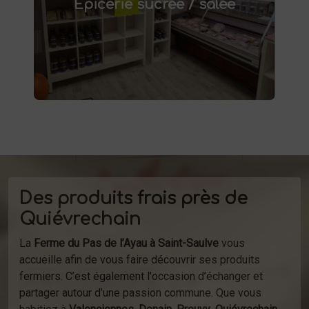
Épicerie sucrée / salée
conserves maison, plats préparés et bien
d'autres produits fermiers vous attendent.
produits
Profitez de la vente directe de
à la ferme ou de notre service de
d'épicerie
livraison.
Des produits frais près de
Quiévrechain
La
Ferme du Pas de l’Ayau à Saint-Saulve
vous
accueille afin de vous faire découvrir ses produits
fermiers. C’est également l'occasion d’échanger et
partager autour d’une passion commune. Que vous