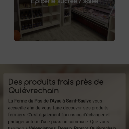
Épicerie sucrée / salée
conserves maison, plats préparés et bien
d'autres produits fermiers vous attendent.
produits
Profitez de la vente directe de
à la ferme ou de notre service de
d'épicerie
livraison.
Des produits frais près de
Quiévrechain
La
Ferme du Pas de l’Ayau à Saint-Saulve
vous
accueille afin de vous faire découvrir ses produits
fermiers. C’est également l'occasion d’échanger et
partager autour d’une passion commune. Que vous
habitiez à
Valenciennes
,
Denain
,
Prouvy
,
Quiévrechain