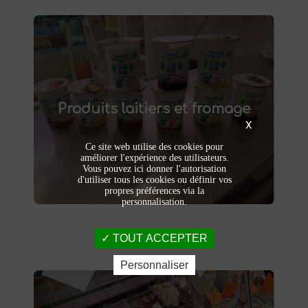
Produits laitiers et fromage
produits laitiers et fromages à
Dégustez nos
Produits laitiers et fromage
. Yaourts crémeux, fromages
Saint-Saulve
affinés et autres délices laitiers vous
X
attendent dans notre ferme. Livraison et
Ce site web utilise des cookies pour
vente directe à la ferme pour une fraîcheur
améliorer l'expérience des utilisateurs.
garantie.
Vous pouvez ici donner l'autorisation
d'utiliser tous les cookies ou définir vos
propres préférences via la
personnalisation.
TOUT ACCEPTER
Personnaliser