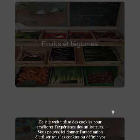
Fruits et légumes
fruits et légumes frais à Saint-
Achetez des
Fruits et légumes
et savourez des produits de saison,
Saulve
cultivés localement. Goûtez la différence :
des produits sains et respectueux de
l'environnement. Vente directe à la ferme ou
livraison à domicile.
X
Ce site web utilise des cookies pour
améliorer l'expérience des utilisateurs.
Vous pouvez ici donner l'autorisation
d'utiliser tous les cookies ou définir vos