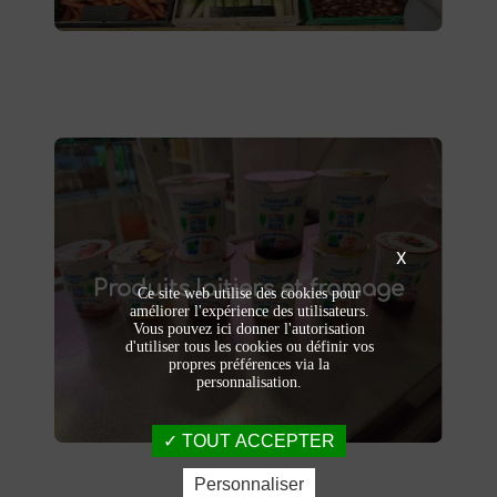
Produits laitiers et fromage
X
produits laitiers et fromages à
Dégustez nos
Produits laitiers et fromage
. Yaourts crémeux, fromages
Saint-Saulve
Ce site web utilise des cookies pour
affinés et autres délices laitiers vous
améliorer l'expérience des utilisateurs.
Vous pouvez ici donner l'autorisation
attendent dans notre ferme. Livraison et
d'utiliser tous les cookies ou définir vos
vente directe à la ferme pour une fraîcheur
propres préférences via la
garantie.
personnalisation.
TOUT ACCEPTER
Personnaliser