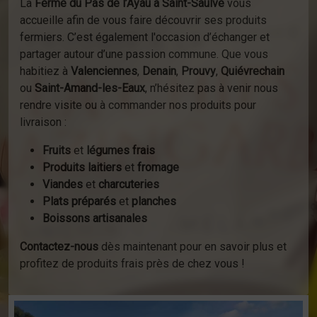
La
Ferme du Pas de l’Ayau à Saint-Saulve
vous
accueille afin de vous faire découvrir ses produits
fermiers. C’est également l'occasion d’échanger et
partager autour d’une passion commune. Que vous
habitiez à
Valenciennes
,
Denain
,
Prouvy
,
Quiévrechain
ou
Saint-Amand-les-Eaux
, n’hésitez pas à venir nous
rendre visite ou à commander nos produits pour
livraison :
Fruits
et
légumes frais
Produits laitiers
et
fromage
Viandes
et
charcuteries
Plats préparés
et
planches
Boissons artisanales
Contactez-nous
dès maintenant pour en savoir plus et
profitez de produits frais près de chez vous !