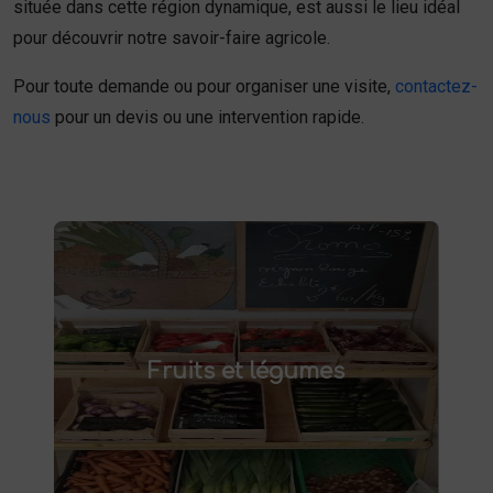
située dans cette région dynamique, est aussi le lieu idéal
pour découvrir notre savoir-faire agricole.
Pour toute demande ou pour organiser une visite,
contactez-
nous
pour un devis ou une intervention rapide.
Fruits et légumes
fruits et légumes frais à Saint-
Achetez des
Fruits et légumes
et savourez des produits de saison,
Saulve
cultivés localement. Goûtez la différence :
des produits sains et respectueux de
l'environnement. Vente directe à la ferme ou
livraison à domicile.