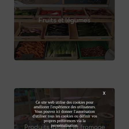
Fruits et légumes
fruits et légumes frais à Saint-
Achetez des
Fruits et légumes
et savourez des produits de saison,
Saulve
cultivés localement. Goûtez la différence :
des produits sains et respectueux de
l'environnement. Vente directe à la ferme ou
livraison à domicile.
X
Ce site web utilise des cookies pour
améliorer l'expérience des utilisateurs.
Produits laitiers et fromage
Vous pouvez ici donner l'autorisation
d'utiliser tous les cookies ou définir vos
propres préférences via la
produits laitiers et fromages à
Dégustez nos
personnalisation.
Produits laitiers et fromage
. Yaourts crémeux, fromages
Saint-Saulve