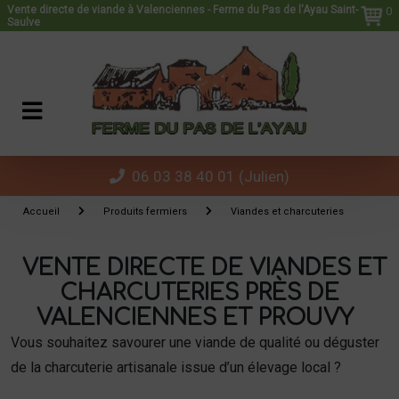
Panneau de gestion des cookies
Vente directe de viande à Valenciennes - Ferme du Pas de l'Ayau Saint-
0
Saulve
06 03 38 40 01 (Julien)
Accueil
Produits fermiers
Viandes et charcuteries
VENTE DIRECTE DE VIANDES ET
CHARCUTERIES PRÈS DE
VALENCIENNES ET PROUVY
Vous souhaitez savourer une viande de qualité ou déguster
de la charcuterie artisanale issue d’un élevage local ?