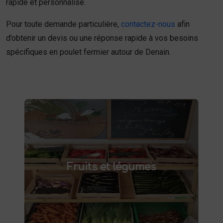
rapide et personnalisé.
Pour toute demande particulière,
contactez-nous
afin
d’obtenir un devis ou une réponse rapide à vos besoins
spécifiques en poulet fermier autour de Denain.
Fruits et légumes
fruits et légumes frais à Saint-
Achetez des
Fruits et légumes
et savourez des produits de saison,
Saulve
cultivés localement. Goûtez la différence :
des produits sains et respectueux de
l'environnement. Vente directe à la ferme ou
livraison à domicile.