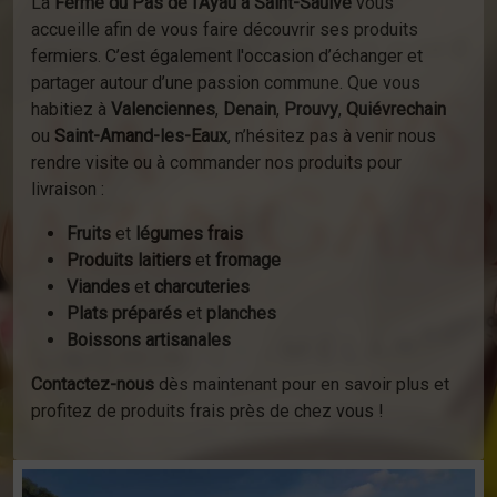
La
Ferme du Pas de l’Ayau à Saint-Saulve
vous
accueille afin de vous faire découvrir ses produits
fermiers. C’est également l'occasion d’échanger et
partager autour d’une passion commune. Que vous
habitiez à
Valenciennes
,
Denain
,
Prouvy
,
Quiévrechain
ou
Saint-Amand-les-Eaux
, n’hésitez pas à venir nous
rendre visite ou à commander nos produits pour
livraison :
Fruits
et
légumes frais
Produits laitiers
et
fromage
Viandes
et
charcuteries
Plats préparés
et
planches
Boissons artisanales
Contactez-nous
dès maintenant pour en savoir plus et
profitez de produits frais près de chez vous !