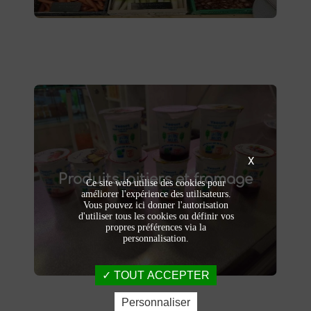
Produits laitiers et fromage
X
produits laitiers et fromages à
Dégustez nos
Produits laitiers et fromage
. Yaourts crémeux, fromages
Saint-Saulve
Ce site web utilise des cookies pour
affinés et autres délices laitiers vous
améliorer l'expérience des utilisateurs.
attendent dans notre ferme. Livraison et
Vous pouvez ici donner l'autorisation
d'utiliser tous les cookies ou définir vos
vente directe à la ferme pour une fraîcheur
propres préférences via la
garantie.
personnalisation.
TOUT ACCEPTER
Personnaliser