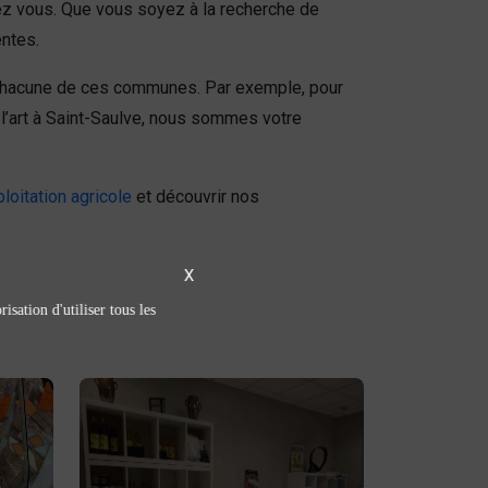
hez vous. Que vous soyez à la recherche de
entes.
s chacune de ces communes. Par exemple, pour
l’art à Saint-Saulve, nous sommes votre
ploitation agricole
et découvrir nos
X
isation d'utiliser tous les
Épicerie sucrée /
salée
épicerie sucrée
Découvrez notre