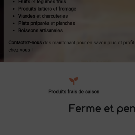
Fruits
et
légumes frais
Produits laitiers
et
fromage
Viandes
et
charcuteries
Plats préparés
et
planches
Boissons artisanales
Contactez-nous
dès maintenant pour en savoir plus et profit
chez vous !
Produits frais de saison
Ferme et pen