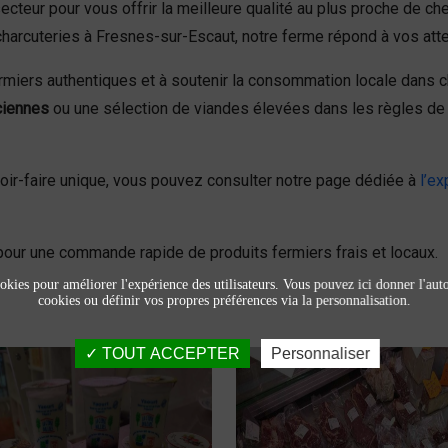
secteur pour vous offrir la meilleure qualité au plus proche de c
charcuteries à Fresnes-sur-Escaut, notre ferme répond à vos att
fermiers authentiques et à soutenir la consommation locale dan
ciennes
ou une sélection de viandes élevées dans les règles de 
voir-faire unique, vous pouvez consulter notre page dédiée à
l’ex
our une commande rapide de produits fermiers frais et locaux.
okies pour améliorer l'expérience des utilisateurs. Vous pouvez ici donner l'autor
cookies ou définir vos propres préférences via la personnalisation.
TOUT ACCEPTER
Personnaliser
Produits laitiers et
Viandes et
fromage
charcuteries