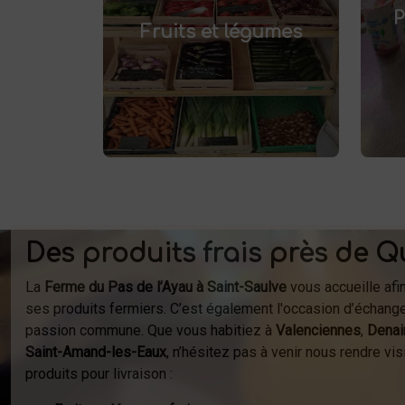
pr
et savourez
frais à Saint-Saulve
P
.
Fruits et légumes
des produits de saison, cultivés
localement. Goûtez la différence
af
: des produits sains et
respectueux de l'environnement.
fer
Vente directe à la ferme ou
à
livraison à domicile.
Des produits frais près de Q
La
Ferme du Pas de l’Ayau à Saint-Saulve
vous accueille afi
ses produits fermiers. C’est également l'occasion d’échange
passion commune. Que vous habitiez à
Valenciennes
,
Denai
Saint-Amand-les-Eaux
, n’hésitez pas à venir nous rendre v
produits pour livraison :