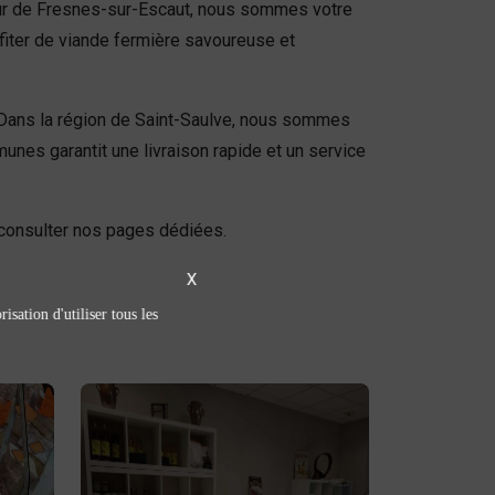
tour de Fresnes-sur-Escaut, nous sommes votre
ofiter de viande fermière savoureuse et
e. Dans la région de Saint-Saulve, nous sommes
nes garantit une livraison rapide et un service
à consulter nos pages dédiées.
X
isation d'utiliser tous les
Épicerie sucrée /
salée
épicerie sucrée
Découvrez notre