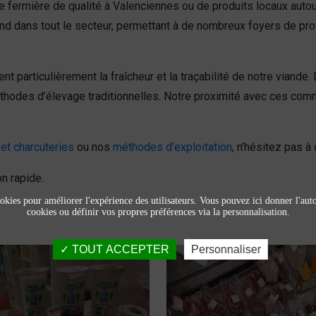
e fermière de qualité à Valenciennes ou de produits locaux au
tend dans tout le secteur, permettant à de nombreux foyers de pr
t particulièrement la fraîcheur et la traçabilité de notre viand
odes d’élevage traditionnelles. Notre proximité avec ces commu
et charcuteries
ou nos
méthodes d’exploitation
, n’hésitez pas 
n rapide.
okies pour améliorer l'expérience des utilisateurs. Vous pouvez ici donner l'autor
cookies ou définir vos propres préférences via la personnalisation.
TOUT ACCEPTER
Personnaliser
Produits laitiers et
Viandes et
fromage
charcuteries