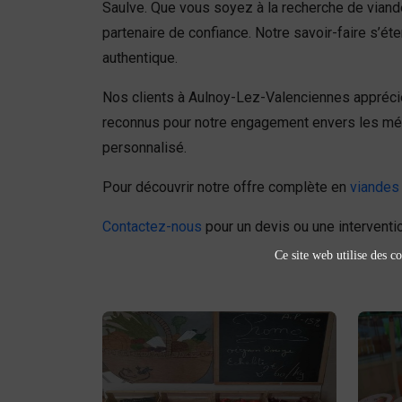
Saulve. Que vous soyez à la recherche de viand
partenaire de confiance. Notre savoir-faire s’é
authentique.
Nos clients à Aulnoy-Lez-Valenciennes apprécien
reconnus pour notre engagement envers les méth
personnalisé.
Pour découvrir notre offre complète en
viandes 
Contactez-nous
pour un devis ou une interventio
Ce site web utilise des co
Fruits et légumes
fruits et légumes
Achetez des