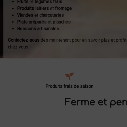
Fruits
et
légumes frais
Produits laitiers
et
fromage
Viandes
et
charcuteries
Plats préparés
et
planches
Boissons artisanales
Contactez-nous
dès maintenant pour en savoir plus et profit
chez vous !
Produits frais de saison
Ferme et pen