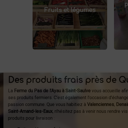
pr
et savourez
frais à Saint-Saulve
P
.
Fruits et légumes
des produits de saison, cultivés
localement. Goûtez la différence
af
: des produits sains et
respectueux de l'environnement.
fer
Vente directe à la ferme ou
à
livraison à domicile.
Des produits frais près de Q
La
Ferme du Pas de l’Ayau à Saint-Saulve
vous accueille afi
ses produits fermiers. C’est également l'occasion d’échange
passion commune. Que vous habitiez à
Valenciennes
,
Denai
Saint-Amand-les-Eaux
, n’hésitez pas à venir nous rendre v
produits pour livraison :