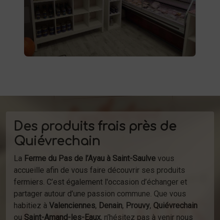
d'autres produits fermiers vous attendent.
produits
Profitez de la vente directe de
à la ferme ou de notre service de
d'épicerie
livraison.
Des produits frais près de
Quiévrechain
La
Ferme du Pas de l’Ayau à Saint-Saulve
vous
accueille afin de vous faire découvrir ses produits
fermiers. C’est également l'occasion d’échanger et
partager autour d’une passion commune. Que vous
habitiez à
Valenciennes
,
Denain
,
Prouvy
,
Quiévrechain
ou
Saint-Amand-les-Eaux
, n’hésitez pas à venir nous