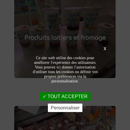
Produits laitiers et fromage
produits laitiers et fromages à
Dégustez nos
Produits laitiers et fromage
. Yaourts crémeux, fromages
Saint-Saulve
affinés et autres délices laitiers vous
X
attendent dans notre ferme. Livraison et
vente directe à la ferme pour une fraîcheur
Ce site web utilise des cookies pour
garantie.
améliorer l'expérience des utilisateurs.
Vous pouvez ici donner l'autorisation
d'utiliser tous les cookies ou définir vos
propres préférences via la
personnalisation.
TOUT ACCEPTER
Personnaliser