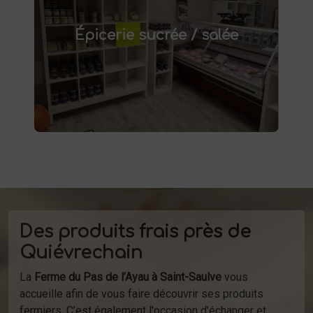
épicerie sucrée et salée à
Découvrez notre
. Confitures artisanales,
Saint-Saulve
Épicerie sucrée / salée
conserves maison, plats préparés et bien
d'autres produits fermiers vous attendent.
produits
Profitez de la vente directe de
à la ferme ou de notre service de
d'épicerie
livraison.
Des produits frais près de
Quiévrechain
La
Ferme du Pas de l’Ayau à Saint-Saulve
vous
accueille afin de vous faire découvrir ses produits
fermiers. C’est également l'occasion d’échanger et