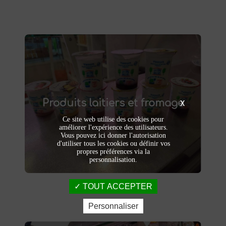
Produits laitiers et fromage
produits laitiers et fromages à
Dégustez nos
Produits laitiers et fromage
. Yaourts crémeux, fromages
Saint-Saulve
X
affinés et autres délices laitiers vous
Ce site web utilise des cookies pour
attendent dans notre ferme. Livraison et
améliorer l'expérience des utilisateurs.
vente directe à la ferme pour une fraîcheur
Vous pouvez ici donner l'autorisation
garantie.
d'utiliser tous les cookies ou définir vos
propres préférences via la
personnalisation.
TOUT ACCEPTER
Personnaliser