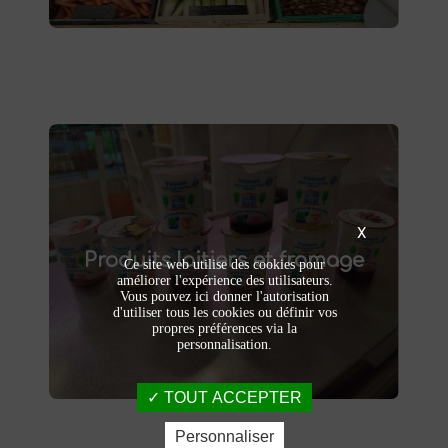
Produits laitiers et fromage
X
produits laitiers et fromages à
Dégustez nos
Produits laitiers et fromage
. Yaourts crémeux, fromages
Saint-Saulve
Ce site web utilise des cookies pour
affinés et autres délices laitiers vous
améliorer l'expérience des utilisateurs.
Vous pouvez ici donner l'autorisation
attendent dans notre ferme. Livraison et
d'utiliser tous les cookies ou définir vos
vente directe à la ferme pour une fraîcheur
propres préférences via la
garantie.
personnalisation.
TOUT ACCEPTER
Personnaliser