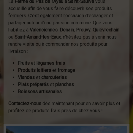
La
Ferme du Pas de l’Ayau à Saint-Saulve
vous
accueille afin de vous faire découvrir ses produits
fermiers. C’est également l'occasion d’échanger et
partager autour d’une passion commune. Que vous
habitiez à
Valenciennes
,
Denain
,
Prouvy
,
Quiévrechain
ou
Saint-Amand-les-Eaux
, n’hésitez pas à venir nous
rendre visite ou à commander nos produits pour
livraison :
Fruits
et
légumes frais
Produits laitiers
et
fromage
Viandes
et
charcuteries
Plats préparés
et
planches
Boissons artisanales
Contactez-nous
dès maintenant pour en savoir plus et
profitez de produits frais près de chez vous !