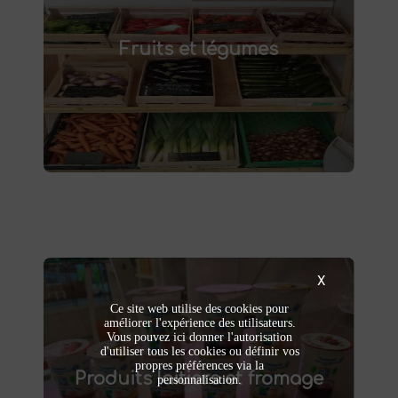
fruits et légumes frais à Saint-
Achetez des
Fruits et légumes
et savourez des produits de saison,
Saulve
cultivés localement. Goûtez la différence :
des produits sains et respectueux de
l'environnement. Vente directe à la ferme ou
livraison à domicile.
X
Ce site web utilise des cookies pour
améliorer l'expérience des utilisateurs.
Produits laitiers et fromage
Vous pouvez ici donner l'autorisation
d'utiliser tous les cookies ou définir vos
produits laitiers et fromages à
Dégustez nos
propres préférences via la
Produits laitiers et fromage
. Yaourts crémeux, fromages
Saint-Saulve
personnalisation.
affinés et autres délices laitiers vous