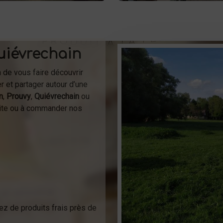
uiévrechain
n de vous faire découvrir
r et partager autour d’une
n
,
Prouvy
,
Quiévrechain
ou
isite ou à commander nos
ez de produits frais près de