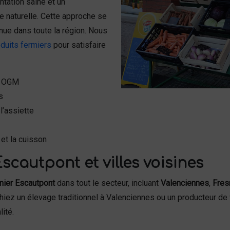
tation saine et un
e naturelle. Cette approche se
nnue dans toute la région. Nous
duits fermiers
pour satisfaire
ns OGM
s
l’assiette
et la cuisson
scautpont et villes voisines
mier Escautpont
dans tout le secteur, incluant
Valenciennes
,
Fres
hiez un élevage traditionnel à Valenciennes ou un producteur de
ité.