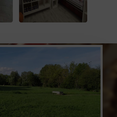
 la
attendent. Profitez de la vente
lve
à
produits d'épicerie
directe de
la ferme ou de notre service de
livraison.