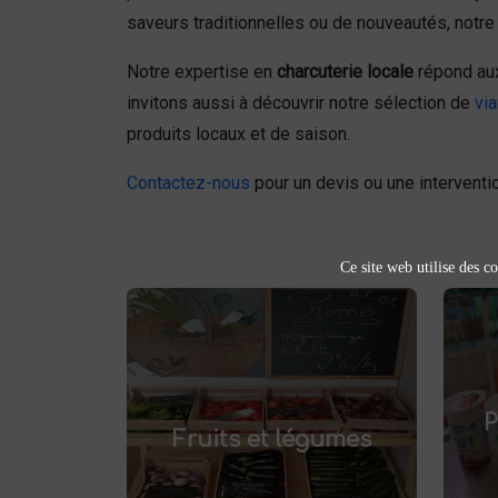
saveurs traditionnelles ou de nouveautés, notre
Notre expertise en
charcuterie locale
répond aux
invitons aussi à découvrir notre sélection de
via
produits locaux et de saison.
Contactez-nous
pour un devis ou une interventio
Ce site web utilise des co
Fruits et légumes
fruits et légumes
Achetez des
pr
et savourez
frais à Saint-Saulve
P
.
Fruits et légumes
des produits de saison, cultivés
localement. Goûtez la différence
af
: des produits sains et