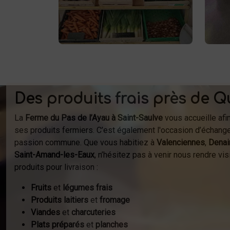
respectueux de l'environnement.
fer
Vente directe à la ferme ou
à
livraison à domicile.
Des produits frais près de Q
La
Ferme du Pas de l’Ayau à Saint-Saulve
vous accueille afi
ses produits fermiers. C’est également l'occasion d’échange
passion commune. Que vous habitiez à
Valenciennes
,
Denai
Saint-Amand-les-Eaux
, n’hésitez pas à venir nous rendre v
produits pour livraison :
Fruits
et
légumes frais
Produits laitiers
et
fromage
Viandes
et
charcuteries
Plats préparés
et
planches