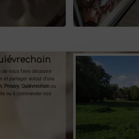
vente directe de
Profitez de
me. Livraison et vente directe
sur place
viande à Saint-Sau
 la ferme pour une fraîcheur
ou à la livraison.
garantie.
uiévrechain
n de vous faire découvrir
r et partager autour d’une
n
,
Prouvy
,
Quiévrechain
ou
isite ou à commander nos