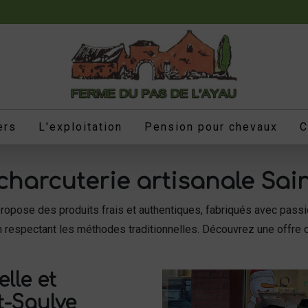
ers
L'exploitation
Pension pour chevaux
C
charcuterie artisanale Sai
opose des produits frais et authentiques, fabriqués avec passio
en respectant les méthodes traditionnelles. Découvrez une offre 
lle et
t-Saulve