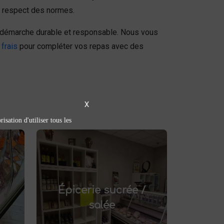
le respect des normes.
 démarche durable et responsable. Nous vous
 frais
pour compléter vos repas avec des
X
isation d'utiliser tous les
Épicerie sucrée /
salée
épicerie sucrée
Découvrez notre
.
et salée à Saint-Saulve
Épicerie sucrée /
Confitures artisanales,
tez
conserves maison, plats
salée
its
préparés et bien d'autres
le.
produits fermiers vous