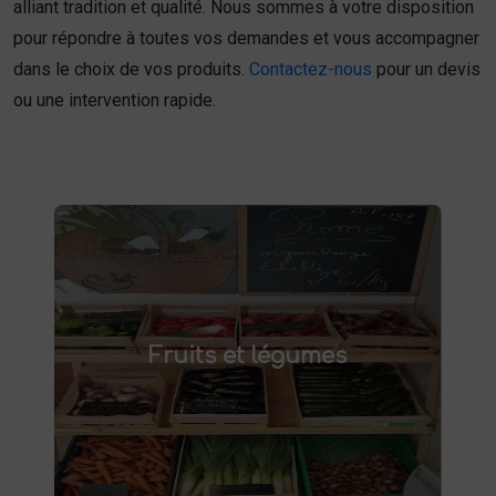
alliant tradition et qualité. Nous sommes à votre disposition
pour répondre à toutes vos demandes et vous accompagner
dans le choix de vos produits.
Contactez-nous
pour un devis
ou une intervention rapide.
Fruits et légumes
fruits et légumes frais à Saint-
Achetez des
Fruits et légumes
et savourez des produits de saison,
Saulve
cultivés localement. Goûtez la différence :
des produits sains et respectueux de
l'environnement. Vente directe à la ferme ou
livraison à domicile.