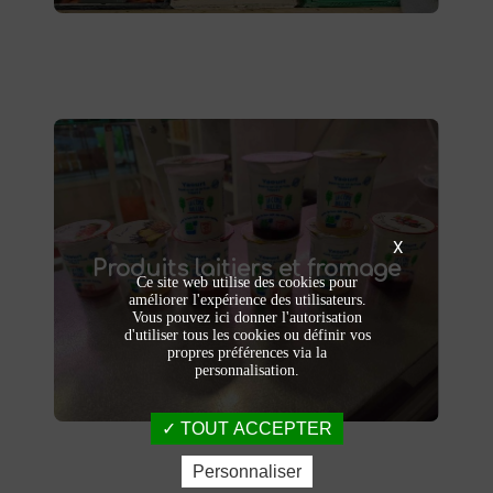
Produits laitiers et fromage
produits laitiers et fromages à
Dégustez nos
X
Produits laitiers et fromage
. Yaourts crémeux, fromages
Saint-Saulve
Ce site web utilise des cookies pour
affinés et autres délices laitiers vous
améliorer l'expérience des utilisateurs.
attendent dans notre ferme. Livraison et
Vous pouvez ici donner l'autorisation
vente directe à la ferme pour une fraîcheur
d'utiliser tous les cookies ou définir vos
garantie.
propres préférences via la
personnalisation.
TOUT ACCEPTER
Personnaliser