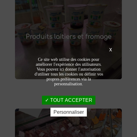
Produits laitiers et fromage
produits laitiers et fromages à
Dégustez nos
Produits laitiers et fromage
. Yaourts crémeux, fromages
Saint-Saulve
affinés et autres délices laitiers vous
attendent dans notre ferme. Livraison et
X
vente directe à la ferme pour une fraîcheur
Ce site web utilise des cookies pour
garantie.
améliorer l'expérience des utilisateurs.
Vous pouvez ici donner l'autorisation
d'utiliser tous les cookies ou définir vos
propres préférences via la
personnalisation.
TOUT ACCEPTER
Personnaliser
Viandes et charcuteries