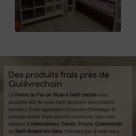
produits
Profitez de la vente directe de
à la ferme ou de notre service de
d'épicerie
livraison.
Des produits frais près de
Quiévrechain
La
Ferme du Pas de l’Ayau à Saint-Saulve
vous
accueille afin de vous faire découvrir ses produits
fermiers. C’est également l'occasion d’échanger et
partager autour d’une passion commune. Que vous
habitiez à
Valenciennes
,
Denain
,
Prouvy
,
Quiévrechain
ou
Saint-Amand-les-Eaux
, n’hésitez pas à venir nous