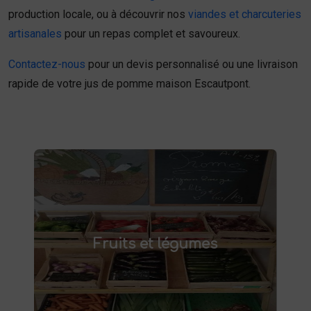
production locale, ou à découvrir nos
viandes et charcuteries
artisanales
pour un repas complet et savoureux.
Contactez-nous
pour un devis personnalisé ou une livraison
rapide de votre jus de pomme maison Escautpont.
Fruits et légumes
fruits et légumes frais à Saint-
Achetez des
Fruits et légumes
et savourez des produits de saison,
Saulve
cultivés localement. Goûtez la différence :
des produits sains et respectueux de
l'environnement. Vente directe à la ferme ou
livraison à domicile.