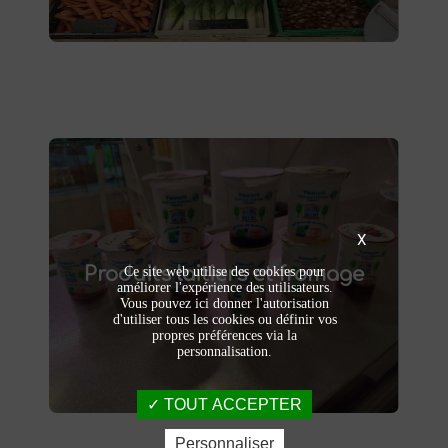
Produits laitiers et fromage
X
produits laitiers et fromages à
Dégustez nos
Produits laitiers et fromage
Ce site web utilise des cookies pour
. Yaourts crémeux, fromages
Saint-Saulve
améliorer l'expérience des utilisateurs.
affinés et autres délices laitiers vous
Vous pouvez ici donner l'autorisation
attendent dans notre ferme. Livraison et
d'utiliser tous les cookies ou définir vos
vente directe à la ferme pour une fraîcheur
propres préférences via la
garantie.
personnalisation.
TOUT ACCEPTER
Personnaliser