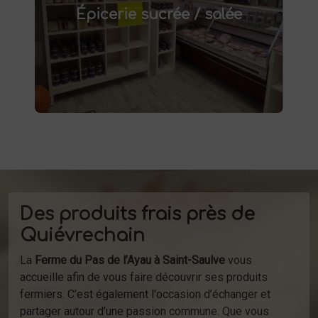
. Confitures artisanales,
Saint-Saulve
Épicerie sucrée / salée
conserves maison, plats préparés et bien
d'autres produits fermiers vous attendent.
produits
Profitez de la vente directe de
à la ferme ou de notre service de
d'épicerie
livraison.
Des produits frais près de
Quiévrechain
La
Ferme du Pas de l’Ayau à Saint-Saulve
vous
accueille afin de vous faire découvrir ses produits
fermiers. C’est également l'occasion d’échanger et
partager autour d’une passion commune. Que vous