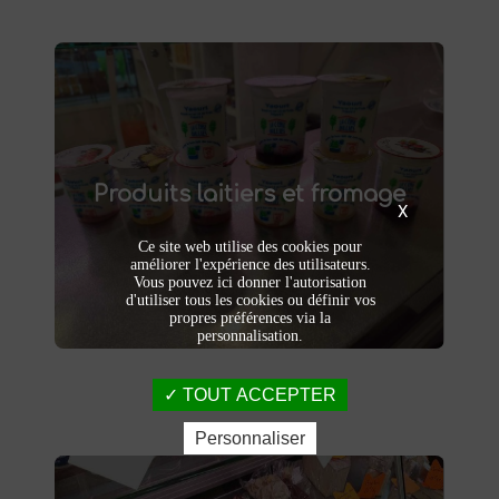
Produits laitiers et fromage
produits laitiers et fromages à
Dégustez nos
Produits laitiers et fromage
. Yaourts crémeux, fromages
Saint-Saulve
X
affinés et autres délices laitiers vous
attendent dans notre ferme. Livraison et
Ce site web utilise des cookies pour
vente directe à la ferme pour une fraîcheur
améliorer l'expérience des utilisateurs.
garantie.
Vous pouvez ici donner l'autorisation
d'utiliser tous les cookies ou définir vos
propres préférences via la
personnalisation.
TOUT ACCEPTER
Personnaliser