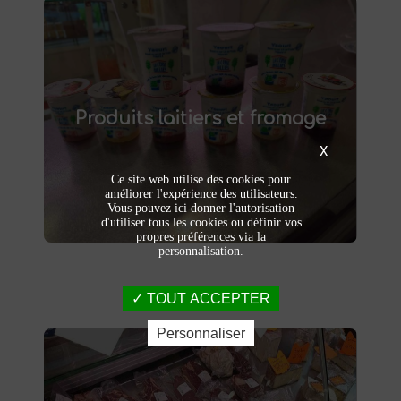
Produits laitiers et fromage
produits laitiers et fromages à
Dégustez nos
Produits laitiers et fromage
. Yaourts crémeux, fromages
Saint-Saulve
affinés et autres délices laitiers vous
X
attendent dans notre ferme. Livraison et
vente directe à la ferme pour une fraîcheur
Ce site web utilise des cookies pour
garantie.
améliorer l'expérience des utilisateurs.
Vous pouvez ici donner l'autorisation
d'utiliser tous les cookies ou définir vos
propres préférences via la
personnalisation.
TOUT ACCEPTER
Personnaliser