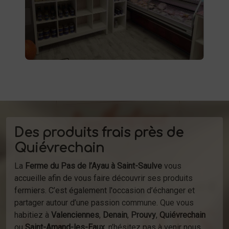
d'autres produits fermiers vous attendent.
produits
Profitez de la vente directe de
à la ferme ou de notre service de
d'épicerie
livraison.
Des produits frais près de
Quiévrechain
La
Ferme du Pas de l’Ayau à Saint-Saulve
vous
accueille afin de vous faire découvrir ses produits
fermiers. C’est également l'occasion d’échanger et
partager autour d’une passion commune. Que vous
habitiez à
Valenciennes
,
Denain
,
Prouvy
,
Quiévrechain
ou
Saint-Amand-les-Eaux
, n’hésitez pas à venir nous