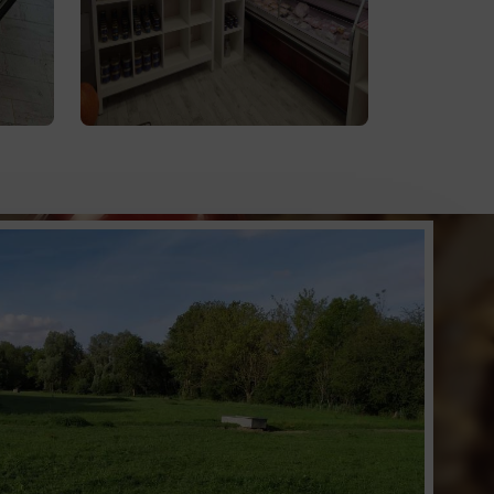
préparés et bien d'autres
le.
produits fermiers vous
 la
attendent. Profitez de la vente
lve
à
produits d'épicerie
directe de
la ferme ou de notre service de
livraison.