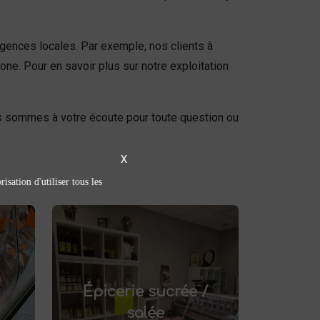
igences locales. Par exemple, nos clients à
ne. Pour en savoir plus sur notre exploitation
s sommes à votre écoute pour toute question ou
X
isation d'utiliser tous les
Épicerie sucrée /
salée
épicerie sucrée
Découvrez notre
.
et salée à Saint-Saulve
Épicerie sucrée /
Confitures artisanales,
tez
conserves maison, plats
salée
its