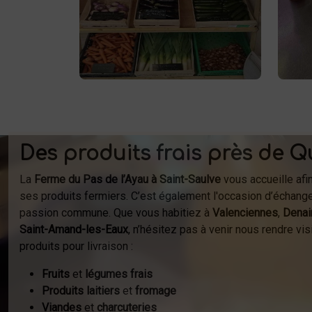
af
: des produits sains et
respectueux de l'environnement.
fer
Vente directe à la ferme ou
à
livraison à domicile.
Des produits frais près de Q
La
Ferme du Pas de l’Ayau à Saint-Saulve
vous accueille afi
ses produits fermiers. C’est également l'occasion d’échange
passion commune. Que vous habitiez à
Valenciennes
,
Denai
Saint-Amand-les-Eaux
, n’hésitez pas à venir nous rendre v
produits pour livraison :
Fruits
et
légumes frais
Produits laitiers
et
fromage
Viandes
et
charcuteries