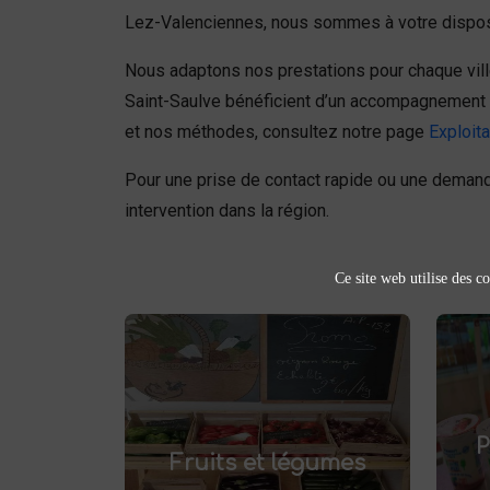
Lez-Valenciennes, nous sommes à votre disposi
Nous adaptons nos prestations pour chaque ville
Saint-Saulve bénéficient d’un accompagnement p
et nos méthodes, consultez notre page
Exploita
Pour une prise de contact rapide ou une deman
intervention dans la région.
Ce site web utilise des co
Fruits et légumes
fruits et légumes
Achetez des
pr
et savourez
frais à Saint-Saulve
P
.
Fruits et légumes
des produits de saison, cultivés
localement. Goûtez la différence