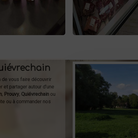
finés et autres délices laitiers
grâce à un élevage responsab
vous attendent dans notre
vente directe de
Profitez de
me. Livraison et vente directe
sur place
viande à Saint-Sau
 la ferme pour une fraîcheur
ou à la livraison.
garantie.
uiévrechain
n de vous faire découvrir
r et partager autour d’une
n
,
Prouvy
,
Quiévrechain
ou
isite ou à commander nos