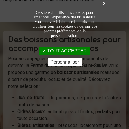
X
Ce site web utilise des cookies pour
améliorer l'expérience des utilisateurs.
Vous pouvez ici donner l'autorisation
d'utiliser tous les cookies ou définir vos
propres préférences via la
personnalisation.
Des boissons artisanales pour
accompagner vos repas
TOUT ACCEPTER
Pour accompagner vos repas ou vos moments de
Personnaliser
détente, la
Ferme du Pas de l’Ayau à Saint-Saulve
vous
propose une gamme de
boissons artisanales
réalisées
à partir de produits locaux et de qualité. Découvrez
notre sélection :
Jus de fruits
: de pommes, de poires et d'autres
fruits de saison.
Cidres locaux
: authentiques et fruités, parfaits pour
toute occasion.
Bières artisanales
: brassées localement pour une