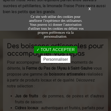
sucrées et pétillantes, la limonade Fraise Poire ravira aussi
X
bien les petits que les grands.
Ce site web utilise des cookies pour
améliorer l'expérience des utilisateurs.
Vous pouvez ici donner l'autorisation
d'utiliser tous les cookies ou définir vos
propres préférences via la
personnalisation.
Des boissons artisanales pour
TOUT ACCEPTER
accompagner vos repas
Personnaliser
Pour accompagner vos repas ou vos moments de
détente, la
Ferme du Pas de l’Ayau à Saint-Saulve
vous
propose une gamme de
boissons artisanales
réalisées
à partir de produits locaux et de qualité. Découvrez
notre sélection :
Jus de fruits
: de pommes, de poires et d'autres
fruits de saison.
Cidres locaux
: authentiques et fruités, parfaits pour