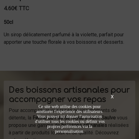
4.60€ TTC
50cl
Un sirop délicatement parfumé à la violette, parfait pour
apporter une touche florale à vos boissons et desserts.
Des boissons artisanales pour
X
accompagner vos repas
Ce site web utilise des cookies pour
Pour accompagner vos repas ou vos moments de
améliorer l'expérience des utilisateurs.
Vous pouvez ici donner l'autorisation
détente, la
Ferme du Pas de l’Ayau à Saint-Saulve
vous
d'utiliser tous les cookies ou définir vos
propose une gamme de
boissons artisanales
réalisées
propres préférences via la
personnalisation.
à partir de produits locaux et de qualité. Découvrez