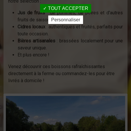
notre sélection :
TOUT ACCEPTER
Jus de fruits
: de pommes, de poires et d'autres
fruits de saison.
Personnaliser
Cidres locaux
: authentiques et fruités, parfaits pour
toute occasion.
Bières artisanales
: brassées localement pour une
saveur unique.
Et plus encore !
Venez découvrir ces boissons rafraîchissantes
directement à la ferme ou commandez-les pour être
livrés à domicile !