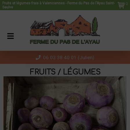
Panneau de gestion des cookies
Fruits et légumes frais à Valenciennes - Ferme du Pas de l'Ayau Saint-
0
Saulve
06 03 38 40 01 (Julien)
FRUITS / LÉGUMES