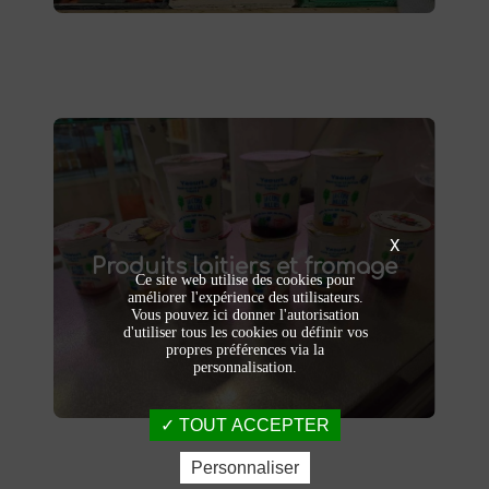
Produits laitiers et fromage
produits laitiers et fromages à
Dégustez nos
X
Produits laitiers et fromage
. Yaourts crémeux, fromages
Saint-Saulve
Ce site web utilise des cookies pour
affinés et autres délices laitiers vous
améliorer l'expérience des utilisateurs.
attendent dans notre ferme. Livraison et
Vous pouvez ici donner l'autorisation
vente directe à la ferme pour une fraîcheur
d'utiliser tous les cookies ou définir vos
garantie.
propres préférences via la
personnalisation.
TOUT ACCEPTER
Personnaliser