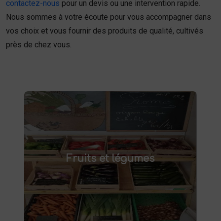
contactez-nous
pour un devis ou une intervention rapide.
Nous sommes à votre écoute pour vous accompagner dans
vos choix et vous fournir des produits de qualité, cultivés
près de chez vous.
Fruits et légumes
fruits et légumes frais à Saint-
Achetez des
Fruits et légumes
et savourez des produits de saison,
Saulve
cultivés localement. Goûtez la différence :
des produits sains et respectueux de
l'environnement. Vente directe à la ferme ou
livraison à domicile.