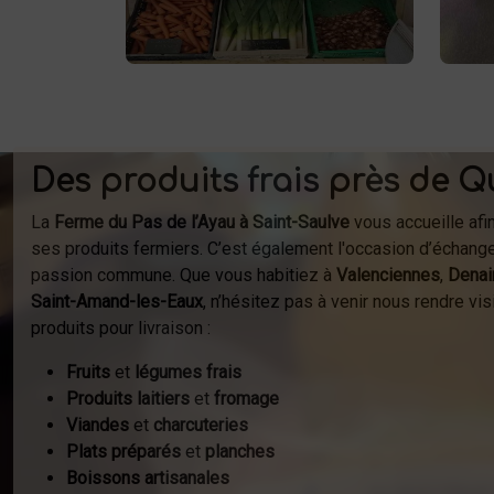
à
livraison à domicile.
Des produits frais près de Q
La
Ferme du Pas de l’Ayau à Saint-Saulve
vous accueille afi
ses produits fermiers. C’est également l'occasion d’échange
passion commune. Que vous habitiez à
Valenciennes
,
Denai
Saint-Amand-les-Eaux
, n’hésitez pas à venir nous rendre v
produits pour livraison :
Fruits
et
légumes frais
Produits laitiers
et
fromage
Viandes
et
charcuteries
Plats préparés
et
planches
Boissons artisanales