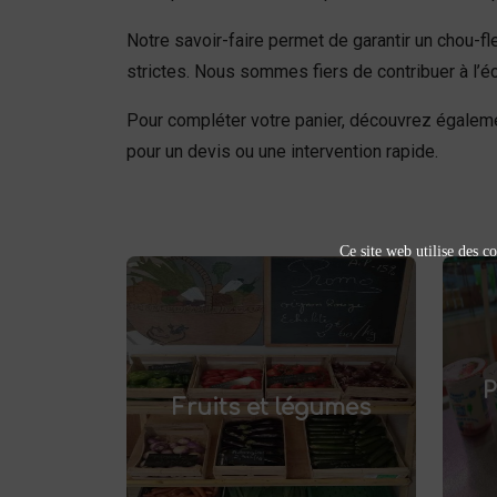
Notre savoir-faire permet de garantir un chou-f
strictes. Nous sommes fiers de contribuer à l’
Pour compléter votre panier, découvrez égale
pour un devis ou une intervention rapide.
Ce site web utilise des co
Fruits et légumes
fruits et légumes
Achetez des
pr
et savourez
frais à Saint-Saulve
P
.
Fruits et légumes
des produits de saison, cultivés
localement. Goûtez la différence
af
: des produits sains et
respectueux de l'environnement.
fer
Vente directe à la ferme ou