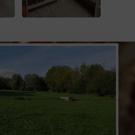
à
produits d'épicerie
directe de
la ferme ou de notre service de
livraison.