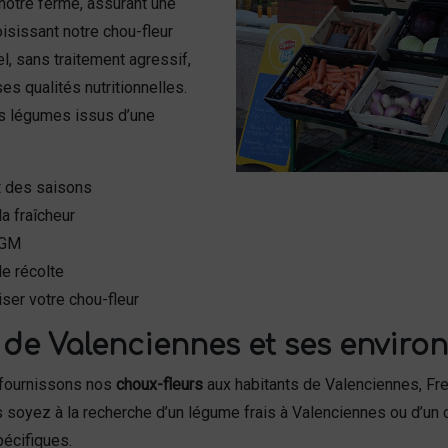
notre ferme, assurant une
oisissant notre chou-fleur
el, sans traitement agressif,
s qualités nutritionnelles.
s légumes issus d’une
ct des saisons
la fraîcheur
OGM
de récolte
iser votre chou-fleur
de Valenciennes et ses environ
s fournissons nos
choux-fleurs
aux habitants de Valenciennes, Fr
 soyez à la recherche d’un légume frais à Valenciennes ou d’un 
pécifiques.