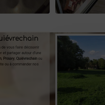
 la ferme pour une fraîcheur
ou à la livraison.
garantie.
uiévrechain
n de vous faire découvrir
r et partager autour d’une
n
,
Prouvy
,
Quiévrechain
ou
isite ou à commander nos