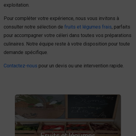
exploitation.
Pour compléter votre expérience, nous vous invitons à
consulter notre sélection de
fruits et légumes frais
, parfaits
pour accompagner votre céleri dans toutes vos préparations
culinaires. Notre équipe reste à votre disposition pour toute
demande spécifique.
Contactez-nous
pour un devis ou une intervention rapide.
Fruits et légumes
fruits et légumes frais à Saint-
Achetez des
Fruits et légumes
et savourez des produits de saison,
Saulve