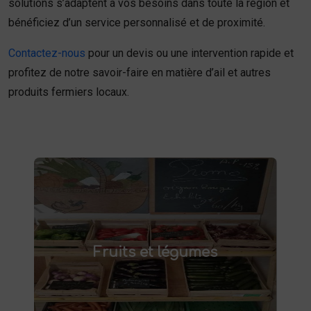
solutions s’adaptent à vos besoins dans toute la région et
bénéficiez d’un service personnalisé et de proximité.
Contactez-nous
pour un devis ou une intervention rapide et
profitez de notre savoir-faire en matière d’ail et autres
produits fermiers locaux.
Fruits et légumes
fruits et légumes frais à Saint-
Achetez des
Fruits et légumes
et savourez des produits de saison,
Saulve
cultivés localement. Goûtez la différence :
des produits sains et respectueux de
l'environnement. Vente directe à la ferme ou
livraison à domicile.