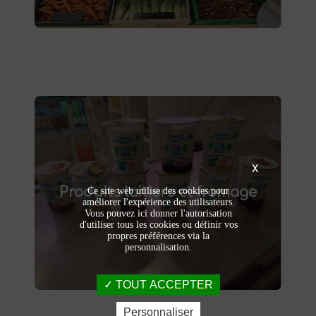
Produits laitiers et fromage
X
produits laitiers et fromages à
Dégustez nos
Produits laitiers et fromage
. Yaourts crémeux, fromages
Saint-Saulve
Ce site web utilise des cookies pour
améliorer l'expérience des utilisateurs.
affinés et autres délices laitiers vous
Vous pouvez ici donner l'autorisation
attendent dans notre ferme. Livraison et
d'utiliser tous les cookies ou définir vos
vente directe à la ferme pour une fraîcheur
propres préférences via la
garantie.
personnalisation.
TOUT ACCEPTER
Personnaliser