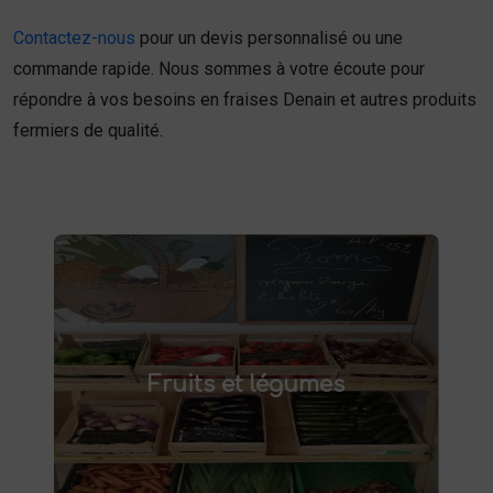
Contactez-nous
pour un devis personnalisé ou une
commande rapide. Nous sommes à votre écoute pour
répondre à vos besoins en fraises Denain et autres produits
fermiers de qualité.
Fruits et légumes
fruits et légumes frais à Saint-
Achetez des
Fruits et légumes
et savourez des produits de saison,
Saulve
cultivés localement. Goûtez la différence :
des produits sains et respectueux de
l'environnement. Vente directe à la ferme ou
livraison à domicile.