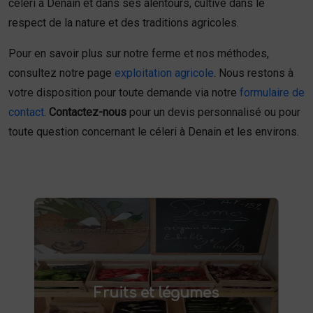
céleri à Denain et dans ses alentours, cultivé dans le
respect de la nature et des traditions agricoles.
Pour en savoir plus sur notre ferme et nos méthodes,
consultez notre page
exploitation agricole
. Nous restons à
votre disposition pour toute demande via notre
formulaire de
contact
.
Contactez-nous
pour un devis personnalisé ou pour
toute question concernant le céleri à Denain et les environs.
Fruits et légumes
fruits et légumes frais à Saint-
Achetez des
Fruits et légumes
et savourez des produits de saison,
Saulve
cultivés localement. Goûtez la différence :