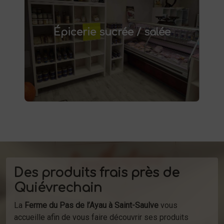
épicerie sucrée et salée à
Découvrez notre
. Confitures artisanales,
Saint-Saulve
Épicerie sucrée / salée
conserves maison, plats préparés et bien
d'autres produits fermiers vous attendent.
produits
Profitez de la vente directe de
à la ferme ou de notre service de
d'épicerie
livraison.
Des produits frais près de
Quiévrechain
La
Ferme du Pas de l’Ayau à Saint-Saulve
vous
accueille afin de vous faire découvrir ses produits