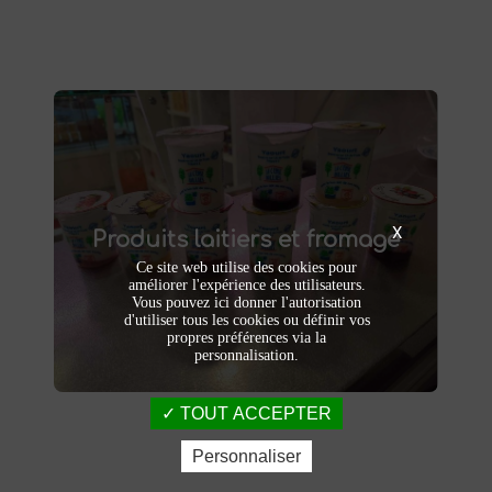
Produits laitiers et fromage
produits laitiers et fromages à
Dégustez nos
X
Produits laitiers et fromage
. Yaourts crémeux, fromages
Saint-Saulve
affinés et autres délices laitiers vous
Ce site web utilise des cookies pour
attendent dans notre ferme. Livraison et
améliorer l'expérience des utilisateurs.
vente directe à la ferme pour une fraîcheur
Vous pouvez ici donner l'autorisation
d'utiliser tous les cookies ou définir vos
garantie.
propres préférences via la
personnalisation.
TOUT ACCEPTER
Personnaliser