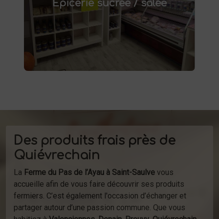
Épicerie sucrée / salée
conserves maison, plats préparés et bien
d'autres produits fermiers vous attendent.
produits
Profitez de la vente directe de
à la ferme ou de notre service de
d'épicerie
livraison.
Des produits frais près de
Quiévrechain
La
Ferme du Pas de l’Ayau à Saint-Saulve
vous
accueille afin de vous faire découvrir ses produits
fermiers. C’est également l'occasion d’échanger et
partager autour d’une passion commune. Que vous