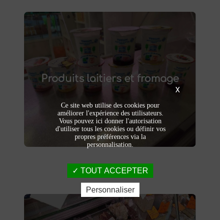
Produits laitiers et fromage
produits laitiers et fromages à
Dégustez nos
Produits laitiers et fromage
. Yaourts crémeux, fromages
Saint-Saulve
affinés et autres délices laitiers vous
X
attendent dans notre ferme. Livraison et
Ce site web utilise des cookies pour
vente directe à la ferme pour une fraîcheur
améliorer l'expérience des utilisateurs.
garantie.
Vous pouvez ici donner l'autorisation
d'utiliser tous les cookies ou définir vos
propres préférences via la
personnalisation.
TOUT ACCEPTER
Personnaliser