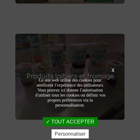
Produits laitiers et fromage
produits laitiers et fromages à
Dégustez nos
X
Produits laitiers et fromage
. Yaourts crémeux, fromages
Saint-Saulve
Ce site web utilise des cookies pour
affinés et autres délices laitiers vous
améliorer l'expérience des utilisateurs.
attendent dans notre ferme. Livraison et
Vous pouvez ici donner l'autorisation
vente directe à la ferme pour une fraîcheur
d'utiliser tous les cookies ou définir vos
garantie.
propres préférences via la
personnalisation.
TOUT ACCEPTER
Personnaliser