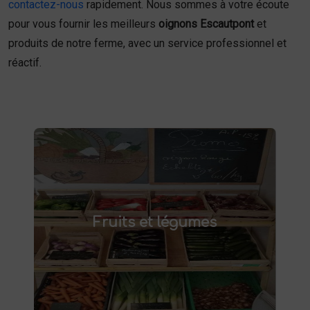
contactez-nous
rapidement. Nous sommes à votre écoute
pour vous fournir les meilleurs
oignons Escautpont
et
produits de notre ferme, avec un service professionnel et
réactif.
Fruits et légumes
fruits et légumes frais à Saint-
Achetez des
Fruits et légumes
et savourez des produits de saison,
Saulve
cultivés localement. Goûtez la différence :
des produits sains et respectueux de
l'environnement. Vente directe à la ferme ou
livraison à domicile.