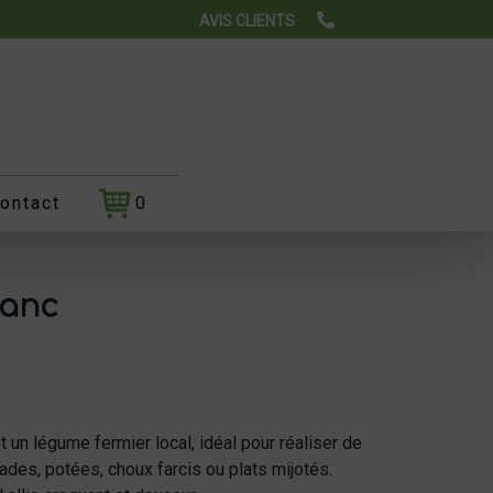
AVIS CLIENTS
ontact
0
lanc
 un légume fermier local, idéal pour réaliser de
des, potées, choux farcis ou plats mijotés.