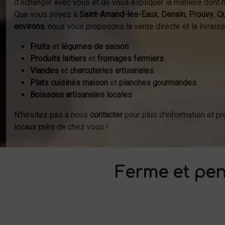
d’échanger avec vous et de vous expliquer la manière dont n
Que vous soyez à
Saint-Amand-les-Eaux
,
Denain
,
Prouvy
,
Qu
environs
, nous vous proposons la vente directe et la livraiso
Fruits
et
légumes de saison
Produits laitiers
et
fromages fermiers
Viandes
et
charcuteries artisanales
Plats cuisinés maison
et
planches gourmandes
Boissons artisanales locales
N'hésitez pas à nous
contacter
pour plus d'information et pro
locaux près de chez vous !
Ferme et pen