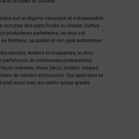
l allie croquant et douceur.
 pièce est un légume classique et indispensable
e soit pour des plats froids ou chauds. Cultivé
os producteurs partenaires, ce chou est
sa fraîcheur, sa qualité et son goût authentique.
lles serrées, tendres et croquantes, le chou
st parfait pour de nombreuses préparations :
façon coleslaw, choux farcis, potées, soupes,
niture de viandes et poissons. Son goût doux et
 plaît aussi bien aux petits qu’aux grands.