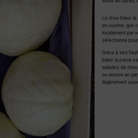
Riche en fibres, i
Le chou blanc la
en cuisine, que c
localement par n
sélectionné pour 
Grâce à ses feui
blanc la pièce e
salades de chou 
ou encore en gar
légèrement sucré