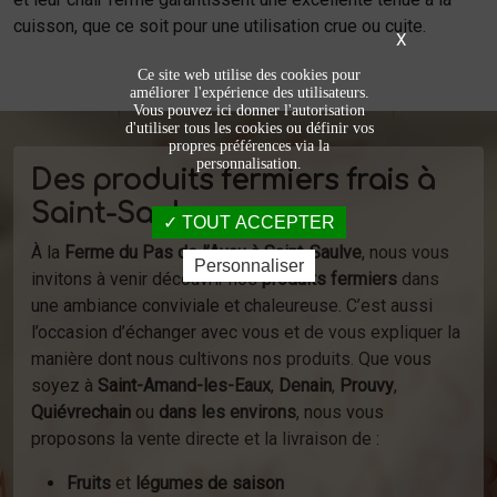
cuisson, que ce soit pour une utilisation crue ou cuite.
X
Ce site web utilise des cookies pour
améliorer l'expérience des utilisateurs.
Vous pouvez ici donner l'autorisation
d'utiliser tous les cookies ou définir vos
propres préférences via la
personnalisation.
Des produits fermiers frais à
Saint-Saulve
TOUT ACCEPTER
À la
Ferme du Pas de l’Ayau à Saint-Saulve
, nous vous
Personnaliser
invitons à venir découvrir nos
produits fermiers
dans
une ambiance conviviale et chaleureuse. C’est aussi
l’occasion d’échanger avec vous et de vous expliquer la
manière dont nous cultivons nos produits. Que vous
soyez à
Saint-Amand-les-Eaux
,
Denain
,
Prouvy
,
Quiévrechain
ou
dans les environs
, nous vous
proposons la vente directe et la livraison de :
Fruits
et
légumes de saison