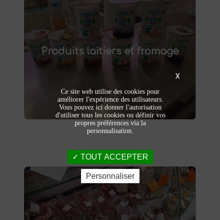
Produits laitiers et fromage
produits laitiers et fromages à
Dégustez nos
Produits laitiers et fromage
. Yaourts crémeux, fromages
Saint-Saulve
affinés et autres délices laitiers vous
attendent dans notre ferme. Livraison et
X
vente directe à la ferme pour une fraîcheur
garantie.
Ce site web utilise des cookies pour
améliorer l'expérience des utilisateurs.
Vous pouvez ici donner l'autorisation
d'utiliser tous les cookies ou définir vos
propres préférences via la
personnalisation.
TOUT ACCEPTER
Personnaliser
Viandes et charcuteries