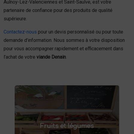
Aulnoy-Lez-Valenciennes et Saint-Saulve, est votre
partenaire de confiance pour des produits de qualité
supérieure.
Contactez-nous
pour un devis personnalisé ou pour toute
demande d’information. Nous sommes à votre disposition
pour vous accompagner rapidement et efficacement dans
l’achat de votre
viande Denain
.
Fruits et légumes
fruits et légumes frais à Saint-
Achetez des
Fruits et légumes
et savourez des produits de saison,
Saulve
cultivés localement. Goûtez la différence :