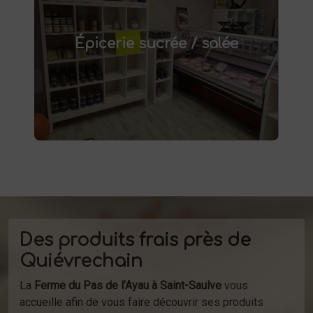
épicerie sucrée et salée à
Découvrez notre
. Confitures artisanales,
Saint-Saulve
Épicerie sucrée / salée
conserves maison, plats préparés et bien
d'autres produits fermiers vous attendent.
produits
Profitez de la vente directe de
à la ferme ou de notre service de
d'épicerie
livraison.
Des produits frais près de
Quiévrechain
La
Ferme du Pas de l’Ayau à Saint-Saulve
vous
accueille afin de vous faire découvrir ses produits