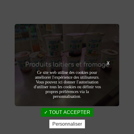
Produits laitiers et fromage
produits laitiers et fromages à
Dégustez nos
X
Produits laitiers et fromage
. Yaourts crémeux, fromages
Saint-Saulve
affinés et autres délices laitiers vous
Ce site web utilise des cookies pour
attendent dans notre ferme. Livraison et
améliorer l'expérience des utilisateurs.
vente directe à la ferme pour une fraîcheur
Vous pouvez ici donner l'autorisation
d'utiliser tous les cookies ou définir vos
garantie.
propres préférences via la
personnalisation.
TOUT ACCEPTER
Personnaliser