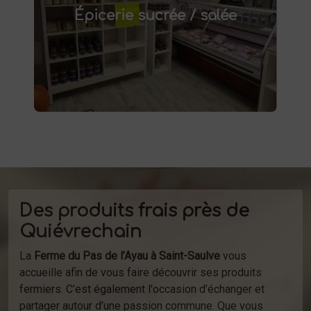
. Confitures artisanales,
Saint-Saulve
Épicerie sucrée / salée
conserves maison, plats préparés et bien
d'autres produits fermiers vous attendent.
produits
Profitez de la vente directe de
à la ferme ou de notre service de
d'épicerie
livraison.
Des produits frais près de
Quiévrechain
La
Ferme du Pas de l’Ayau à Saint-Saulve
vous
accueille afin de vous faire découvrir ses produits
fermiers. C’est également l'occasion d’échanger et
partager autour d’une passion commune. Que vous