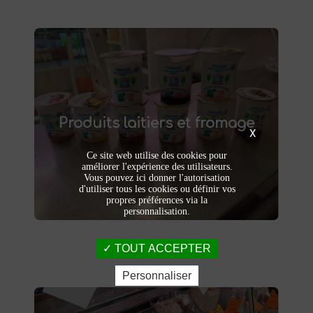
Produits laitiers et fromage
produits laitiers et fromages à
Dégustez nos
Produits laitiers et fromage
. Yaourts crémeux, fromages
Saint-Saulve
X
affinés et autres délices laitiers vous
attendent dans notre ferme. Livraison et
Ce site web utilise des cookies pour
vente directe à la ferme pour une fraîcheur
améliorer l'expérience des utilisateurs.
garantie.
Vous pouvez ici donner l'autorisation
d'utiliser tous les cookies ou définir vos
propres préférences via la
personnalisation.
TOUT ACCEPTER
Personnaliser