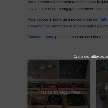
Nous sommes également reconnus pour la qualité
savoir-faire et notre engagement envers une agr
Pour découvrir notre gamme complète de
fruit
présente nos méthodes et engagements
pour vo
Contactez-nous
pour un devis ou une interventio
Ce site web utilise des co
Fruits et légumes
fruits et légumes
Achetez des
pr
et savourez
frais à Saint-Saulve
P
.
Fruits et légumes
des produits de saison, cultivés
localement. Goûtez la différence
af
: des produits sains et
respectueux de l'environnement.