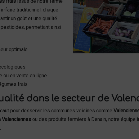
s frais
issus de notre ferme
r-faire traditionnel, chaque
ntir un goût et une qualité
pesticides, permettant ainsi
heur optimale
écologiques
e ou en vente en ligne
légumes frais
ualité dans le secteur de Valen
Escaut pour desservir les communes voisines comme
Valencienn
à Valenciennes
ou des produits fermiers à Denain, notre équipe i
.