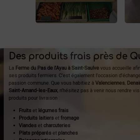
fer
Vente directe à la ferme ou
à
livraison à domicile.
Des produits frais près de Q
La
Ferme du Pas de l’Ayau à Saint-Saulve
vous accueille afi
ses produits fermiers. C’est également l'occasion d’échange
passion commune. Que vous habitiez à
Valenciennes
,
Denai
Saint-Amand-les-Eaux
, n’hésitez pas à venir nous rendre v
produits pour livraison :
Fruits
et
légumes frais
Produits laitiers
et
fromage
Viandes
et
charcuteries
Plats préparés
et
planches