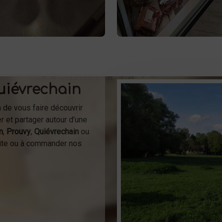
me. Livraison et vente directe
sur place
viande à Saint-Sau
 la ferme pour une fraîcheur
ou à la livraison.
garantie.
uiévrechain
n de vous faire découvrir
r et partager autour d’une
n
,
Prouvy
,
Quiévrechain
ou
isite ou à commander nos