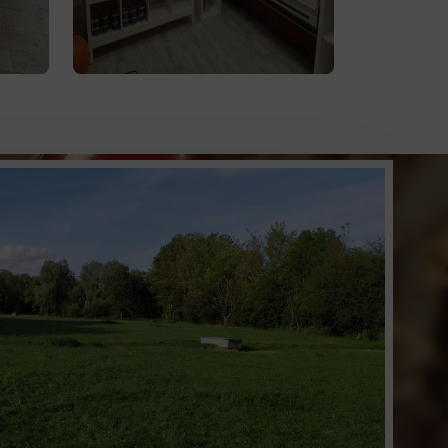
attendent. Profitez de la vente
lve
à
produits d'épicerie
directe de
la ferme ou de notre service de
livraison.