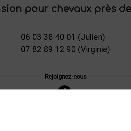
sion pour chevaux près de
06 03 38 40 01 (Julien)
07 82 89 12 90 (Virginie)
Rejoignez-nous
Recherches fréquentes