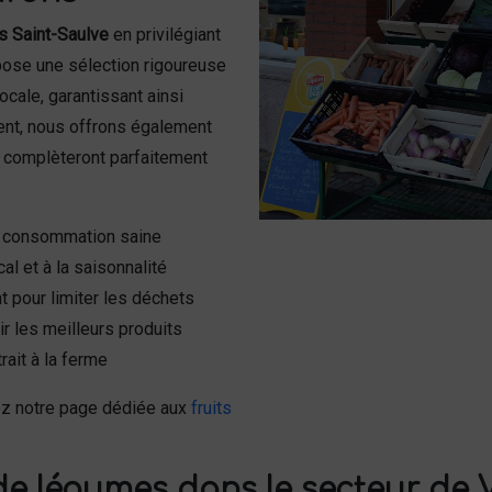
s Saint-Saulve
en privilégiant
ropose une sélection rigoureuse
ocale, garantissant ainsi
ent, nous offrons également
i complèteront parfaitement
e consommation saine
l et à la saisonnalité
 pour limiter les déchets
r les meilleurs produits
ait à la ferme
ez notre page dédiée aux
fruits
de légumes dans le secteur de 