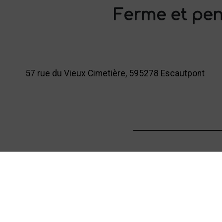
Ferme et pen
57 rue du Vieux Cimetière, 595278 Escautpont