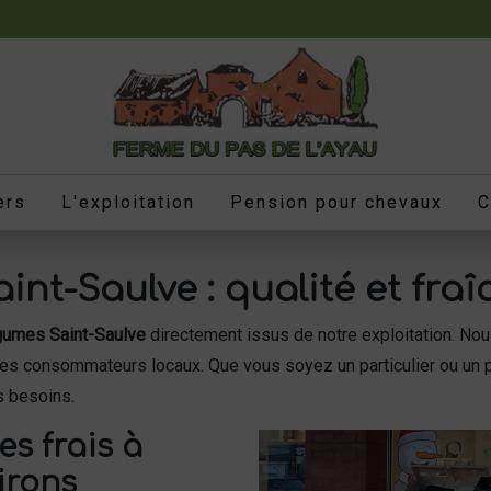
ers
L'exploitation
Pension pour chevaux
C
int-Saulve : qualité et fra
gumes Saint-Saulve
directement issus de notre exploitation. Nou
s des consommateurs locaux. Que vous soyez un particulier ou u
s besoins.
s frais à
irons