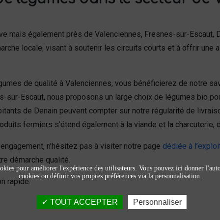
lve mais également près de Valenciennes, Fresnes-sur-Escaut, 
rche locale, visant à soutenir les circuits courts et à offrir un
umes de qualité à Valenciennes, vous bénéficierez de notre sav
snes-sur-Escaut, nous proposons un large choix de légumes bio p
nts de Denain peuvent compter sur notre régularité de livraison e
uits fermiers s’étend également à la viande et la charcuterie, d
e engagement, n’hésitez pas à visiter notre page
dédiée à l’exploi
tre démarche qualité.
okies pour améliorer l'expérience des utilisateurs. Vous pouvez ici donner l'autor
cookies ou définir vos propres préférences via la personnalisation.
n rapide.
TOUT ACCEPTER
Personnaliser