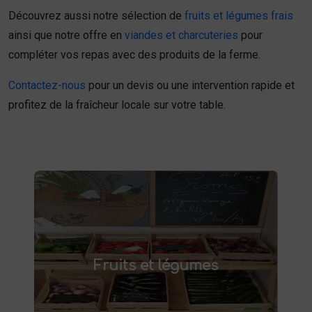
Découvrez aussi notre sélection de
fruits et légumes frais
ainsi que notre offre en
viandes et charcuteries
pour
compléter vos repas avec des produits de la ferme.
Contactez-nous
pour un devis ou une intervention rapide et
profitez de la fraîcheur locale sur votre table.
Fruits et légumes
fruits et légumes frais à Saint-
Achetez des
Fruits et légumes
et savourez des produits de saison,
Saulve
cultivés localement. Goûtez la différence :
des produits sains et respectueux de
l'environnement. Vente directe à la ferme ou