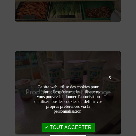
livraison à domicile.
Produits laitiers et fromage
X
produits laitiers et fromages à
Dégustez nos
Ce site web utilise des cookies pour
Produits laitiers et fromage
. Yaourts crémeux, fromages
Saint-Saulve
améliorer l'expérience des utilisateurs.
Vous pouvez ici donner l'autorisation
affinés et autres délices laitiers vous
d'utiliser tous les cookies ou définir vos
attendent dans notre ferme. Livraison et
propres préférences via la
vente directe à la ferme pour une fraîcheur
personnalisation.
garantie.
TOUT ACCEPTER