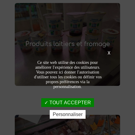
Produits laitiers et fromage
produits laitiers et fromages à
Dégustez nos
Produits laitiers et fromage
. Yaourts crémeux, fromages
Saint-Saulve
affinés et autres délices laitiers vous
X
attendent dans notre ferme. Livraison et
vente directe à la ferme pour une fraîcheur
Ce site web utilise des cookies pour
garantie.
améliorer l'expérience des utilisateurs.
Vous pouvez ici donner l'autorisation
d'utiliser tous les cookies ou définir vos
propres préférences via la
personnalisation.
TOUT ACCEPTER
Personnaliser