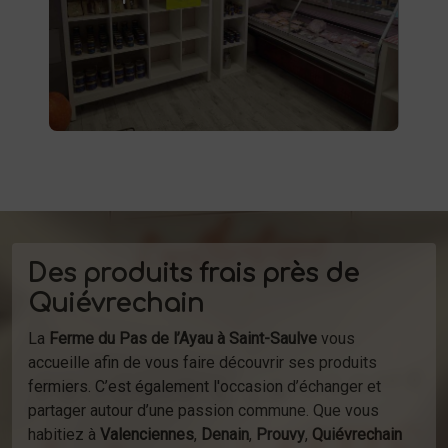
conserves maison, plats préparés et bien
d'autres produits fermiers vous attendent.
produits
Profitez de la vente directe de
à la ferme ou de notre service de
d'épicerie
livraison.
Des produits frais près de
Quiévrechain
La
Ferme du Pas de l’Ayau à Saint-Saulve
vous
accueille afin de vous faire découvrir ses produits
fermiers. C’est également l'occasion d’échanger et
partager autour d’une passion commune. Que vous
habitiez à
Valenciennes
,
Denain
,
Prouvy
,
Quiévrechain