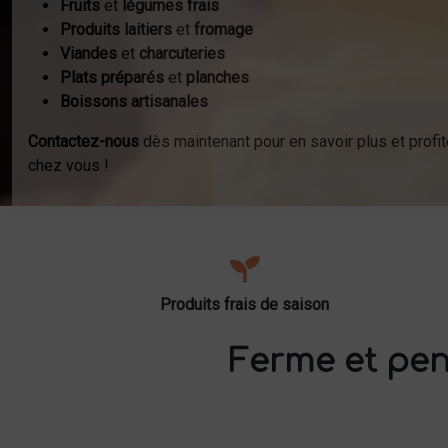
Fruits
et
légumes frais
Produits laitiers
et
fromage
Viandes
et
charcuteries
Plats préparés
et
planches
Boissons artisanales
Contactez-nous
dès maintenant pour en savoir plus et profit
chez vous !
Produits frais de saison
Ferme et pen