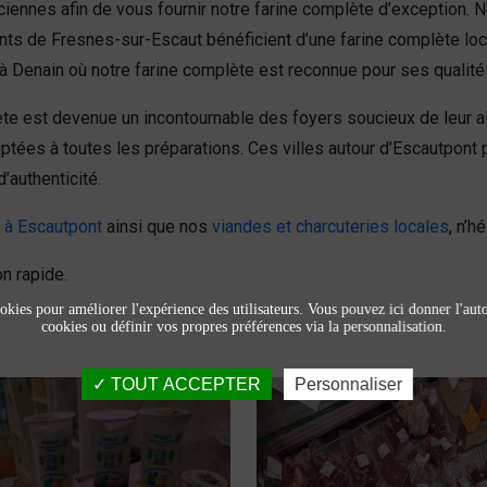
iennes afin de vous fournir notre farine complète d’exception. N
ts de Fresnes-sur-Escaut bénéficient d’une farine complète loca
enain où notre farine complète est reconnue pour ses qualités 
e est devenue un incontournable des foyers soucieux de leur ali
s à toutes les préparations. Ces villes autour d’Escautpont pro
’authenticité.
s à Escautpont
ainsi que nos
viandes et charcuteries locales
, n’h
n rapide.
okies pour améliorer l'expérience des utilisateurs. Vous pouvez ici donner l'autor
cookies ou définir vos propres préférences via la personnalisation.
TOUT ACCEPTER
Personnaliser
Produits laitiers et
Viandes et
fromage
charcuteries