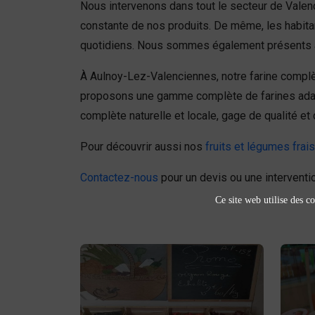
Nous intervenons dans tout le secteur de Valenc
constante de nos produits. De même, les habitan
quotidiens. Nous sommes également présents à D
À Aulnoy-Lez-Valenciennes, notre farine complèt
proposons une gamme complète de farines adaptée
complète naturelle et locale, gage de qualité et d
Pour découvrir aussi nos
fruits et légumes frai
Contactez-nous
pour un devis ou une interventio
Ce site web utilise des co
Fruits et légumes
fruits et légumes
Achetez des