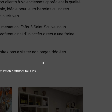
os clients à Valenciennes apprécient la qualité
le, idéale pour leurs besoins culinaires
nutritives.
mentation. Enfin, à Saint-Saulve, nous
fitent ainsi d’un accès direct à une farine
ésitez pas à visiter nos pages dédiées.
X
isation d'utiliser tous les
Épicerie sucrée /
salée
épicerie sucrée
Découvrez notre