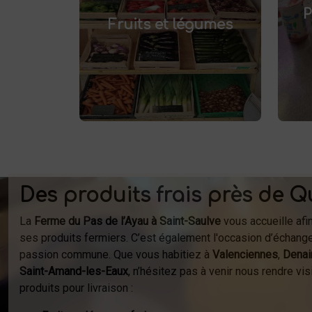
pr
et savourez
frais à Saint-Saulve
P
.
Fruits et légumes
des produits de saison, cultivés
localement. Goûtez la différence
af
: des produits sains et
respectueux de l'environnement.
fer
Vente directe à la ferme ou
à
livraison à domicile.
Des produits frais près de Q
La
Ferme du Pas de l’Ayau à Saint-Saulve
vous accueille afi
ses produits fermiers. C’est également l'occasion d’échange
passion commune. Que vous habitiez à
Valenciennes
,
Denai
Saint-Amand-les-Eaux
, n’hésitez pas à venir nous rendre v
produits pour livraison :