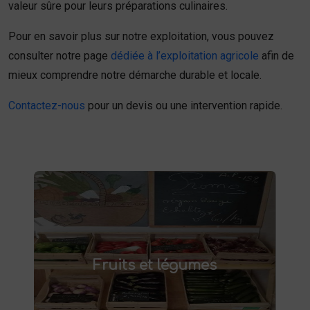
valeur sûre pour leurs préparations culinaires.
Pour en savoir plus sur notre exploitation, vous pouvez
consulter notre page
dédiée à l’exploitation agricole
afin de
mieux comprendre notre démarche durable et locale.
Contactez-nous
pour un devis ou une intervention rapide.
Fruits et légumes
fruits et légumes frais à Saint-
Achetez des
Fruits et légumes
et savourez des produits de saison,
Saulve
cultivés localement. Goûtez la différence :
des produits sains et respectueux de
l'environnement. Vente directe à la ferme ou