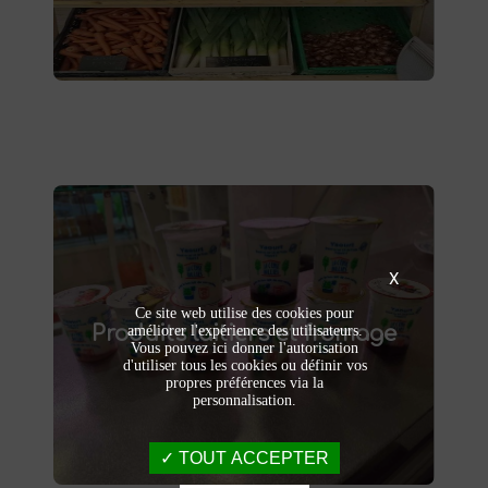
livraison à domicile.
Produits laitiers et fromage
X
produits laitiers et fromages à
Dégustez nos
Ce site web utilise des cookies pour
Produits laitiers et fromage
améliorer l'expérience des utilisateurs.
. Yaourts crémeux, fromages
Saint-Saulve
Vous pouvez ici donner l'autorisation
affinés et autres délices laitiers vous
d'utiliser tous les cookies ou définir vos
attendent dans notre ferme. Livraison et
propres préférences via la
vente directe à la ferme pour une fraîcheur
personnalisation.
garantie.
TOUT ACCEPTER