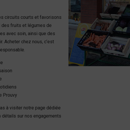
es circuits courts et favorisons
des fruits et légumes de
es avec soin, ainsi que des
ir. Acheter chez nous, c’est
 responsable.
le
saison
e
otidiens
de Prouvy
pas à visiter notre page dédiée
es détails sur nos engagements