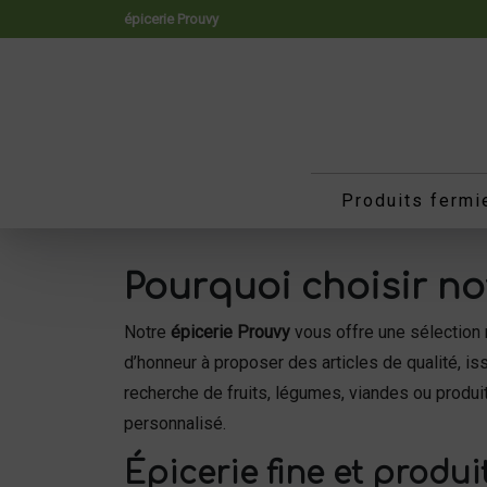
Panneau de gestion des cookies
épicerie Prouvy
Produits fermi
Pourquoi choisir no
Notre
épicerie Prouvy
vous offre une sélection 
d’honneur à proposer des articles de qualité, i
recherche de fruits, légumes, viandes ou produi
personnalisé.
Épicerie fine et produi