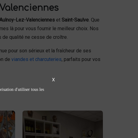
 Valenciennes
Aulnoy-Lez-Valenciennes
et
Saint-Saulve
. Que
es là pour vous fournir le meilleur choix. Nos
 de qualité ne cesse de croître.
ue pour son sérieux et la fraîcheur de ses
ion de
viandes et charcuteries
, parfaits pour vos
X
isation d'utiliser tous les
Épicerie sucrée /
salée