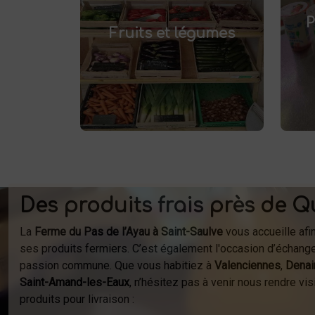
fruits et légumes
Achetez des
pr
et savourez
frais à Saint-Saulve
P
.
Fruits et légumes
des produits de saison, cultivés
localement. Goûtez la différence
af
: des produits sains et
respectueux de l'environnement.
fer
Vente directe à la ferme ou
à
livraison à domicile.
Des produits frais près de Q
La
Ferme du Pas de l’Ayau à Saint-Saulve
vous accueille afi
ses produits fermiers. C’est également l'occasion d’échange
passion commune. Que vous habitiez à
Valenciennes
,
Denai
Saint-Amand-les-Eaux
, n’hésitez pas à venir nous rendre v
produits pour livraison :