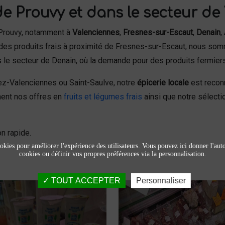
de Prouvy et dans le secteur de
 Prouvy, notamment à
Valenciennes
,
Fresnes-sur-Escaut
,
Denain
,
des produits frais à proximité de Fresnes-sur-Escaut, nous somm
 le secteur de Denain, où la demande pour des produits fermiers
-Valenciennes ou Saint-Saulve, notre
épicerie locale
est reconn
ment nos offres en
fruits et légumes frais
ainsi que notre sélect
n rapide.
okies pour améliorer l'expérience des utilisateurs. Vous pouvez ici donner l'autor
cookies ou définir vos propres préférences via la personnalisation.
TOUT ACCEPTER
Personnaliser
Produits laitiers et
Viandes et
fromage
charcuteries