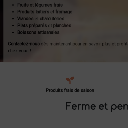
Fruits
et
légumes frais
Produits laitiers
et
fromage
Viandes
et
charcuteries
Plats préparés
et
planches
Boissons artisanales
Contactez-nous
dès maintenant pour en savoir plus et profit
chez vous !
Produits frais de saison
Ferme et pen