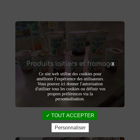
Produits laitiers et fromage
produits laitiers et fromages à
Dégustez nos
Produits laitiers et fromage
. Yaourts crémeux, fromages
Saint-Saulve
X
affinés et autres délices laitiers vous
Ce site web utilise des cookies pour
attendent dans notre ferme. Livraison et
améliorer l'expérience des utilisateurs.
vente directe à la ferme pour une fraîcheur
Vous pouvez ici donner l'autorisation
garantie.
d'utiliser tous les cookies ou définir vos
propres préférences via la
personnalisation.
TOUT ACCEPTER
Personnaliser