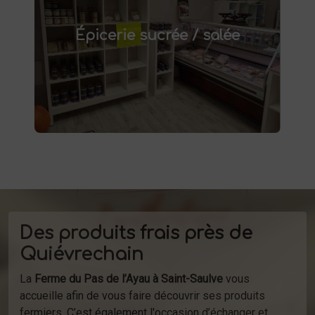
épicerie sucrée et salée à
Découvrez notre
. Confitures artisanales,
Saint-Saulve
Épicerie sucrée / salée
conserves maison, plats préparés et bien
d'autres produits fermiers vous attendent.
produits
Profitez de la vente directe de
à la ferme ou de notre service de
d'épicerie
livraison.
Des produits frais près de
Quiévrechain
La
Ferme du Pas de l’Ayau à Saint-Saulve
vous
accueille afin de vous faire découvrir ses produits
fermiers. C’est également l'occasion d’échanger et